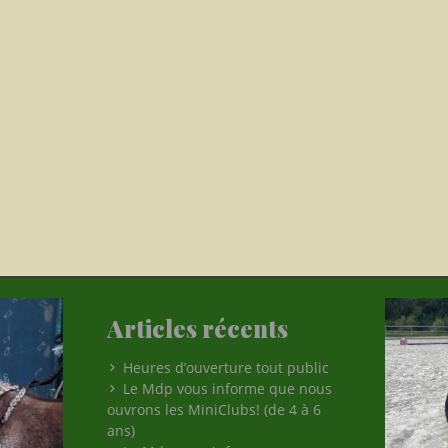
Articles récents
Heures d’ouverture tout public
Le Mdp vous informe que nous
ouvrons les MiniClubs! (de 4 à 6
ans)